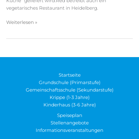
Küche“ geliefert wird.Red betreibt auch ein
vegetarisches Restaurant in Heidelberg.
Speiseplan
Weiterlesen »
Startseite
Grundschule (Primarstufe)
Gemeinschaftsschule (Sekundarstufe)
Krippe (1-3 Jahre)
Kinderhaus (3-6 Jahre)
Speiseplan
Stellenangebote
Informationsveranstaltungen