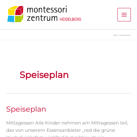
Zum
Inhalt
springen
Start
Speiseplan
Speiseplan
Speiseplan
Mittagessen Alle Kinder nehmen am Mittagessen teil,
das von unserem Essensanbieter „red die grüne