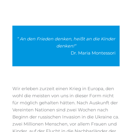
“ An den Frieden denken, heißt an die Kinder
denken!“
Dr. Maria Montessori
Wir erleben zurzeit einen Krieg in Europa, den
wohl die meisten von uns in dieser Form nicht
für möglich gehalten hätten. Nach Auskunft der
Vereinten Nationen sind zwei Wochen nach
Beginn der russischen Invasion in die Ukraine ca.
zwei Millionen Menschen, vor allem Frauen und
Kinder, auf der Flucht in die Nachbarländer der