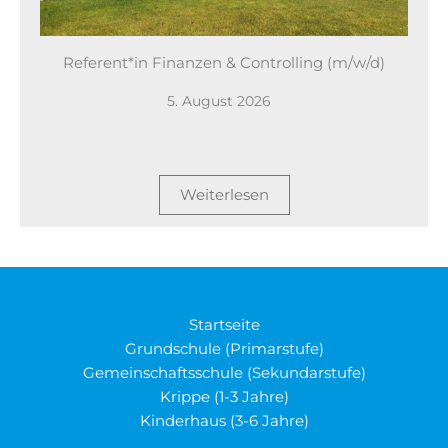
Referent*in Finanzen & Controlling (m/w/d)
5. August 2026
Weiterlesen
Startseite
Grundschule (Primarstufe)
Gemeinschaftsschule (Sekundarstufe)
Krippe (1-3 Jahre)
Kinderhaus (3-6 Jahre)