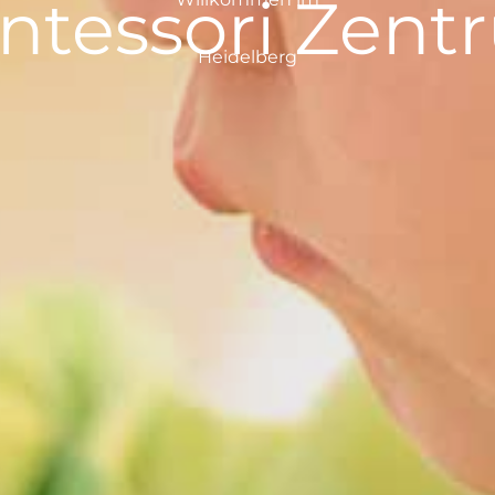
ntessori Zent
Heidelberg