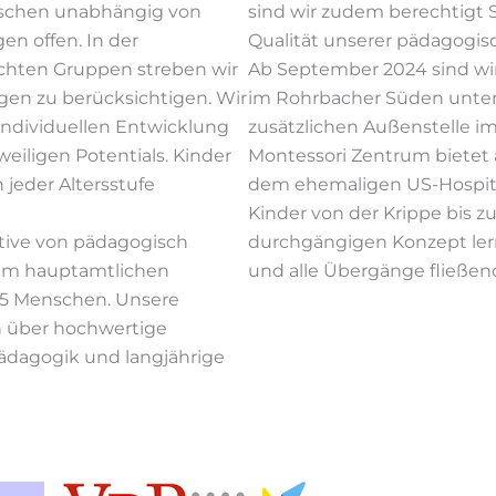
enschen unabhängig von
sind wir zudem berechtigt
en offen. In der
Qualität unserer pädagogis
hten Gruppen streben wir
Ab September 2024 sind w
ogen zu berücksichtigen. Wir
im Rohrbacher Süden unter 
 individuellen Entwicklung
zusätzlichen Außenstelle 
eiligen Potentials. Kinder
Montessori Zentrum bietet
 jeder Altersstufe
dem ehemaligen US-Hospital
Kinder von der Krippe bis 
iative von pädagogisch
durchgängigen Konzept lerne
inem hauptamtlichen
und alle Übergänge fließen
95 Menschen. Unsere
 über hochwertige
ädagogik und langjährige