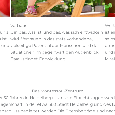
Vertrauen
Wert
ühls
… in das, was ist, und das, was sich entwickeln
ist e
 ist
wird. Vertrauen in das stets vorhandene,
selb
g und
vielseitige Potential der Menschen und der
ermö
Situationen im gegenwärtigen Augenblick.
und 
Daraus findet Entwicklung …
Mite
Das Montessori-Zentrum
er 30 Jahren in Heidelberg
Unsere Einrichtungen werde
Trägerschaft, in der etwa 360
Stadt Heidelberg und des 
abschluss begleitet werden.
Die Elternbeiträge sind nac