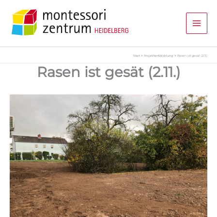
Zum
Inhalt
springen
Start
Projektentwicklung
Rasen ist gesät (2.11.)
Rasen ist gesät (2.11.)