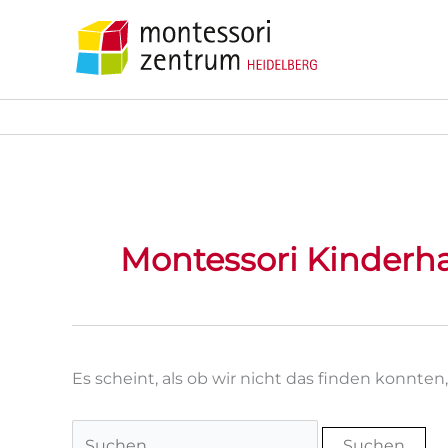
Zum
Inhalt
springen
Montessori Kinderh
Es scheint, als ob wir nicht das finden konnte
Suchen