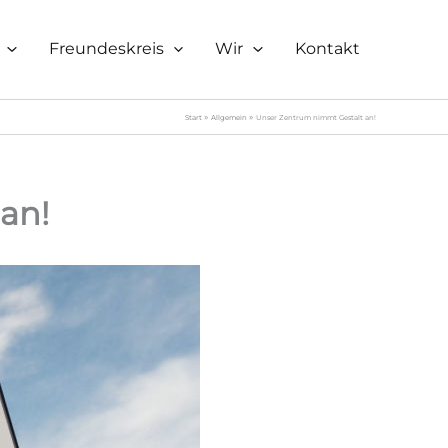
Freundeskreis
Wir
Kontakt
Start
Allgemein
Unser Zentrum nimmt Gestalt an!
an!